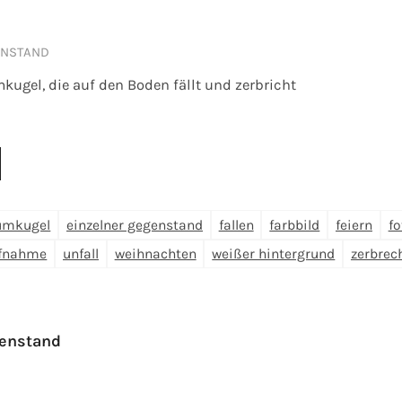
ENSTAND
gel, die auf den Boden fällt und zerbricht
umkugel
einzelner gegenstand
fallen
farbbild
feiern
fo
ufnahme
unfall
weihnachten
weißer hintergrund
zerbrec
genstand