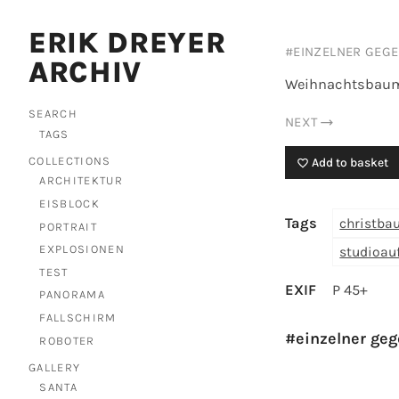
ERIK DREYER
#EINZELNER GEG
ARCHIV
Weihnachtsbaumku
SEARCH
NEXT
TAGS
COLLECTIONS
Add to basket
ARCHITEKTUR
EISBLOCK
Tags
christba
PORTRAIT
EXPLOSIONEN
studioa
TEST
EXIF
P 45+
PANORAMA
FALLSCHIRM
#einzelner ge
ROBOTER
GALLERY
SANTA